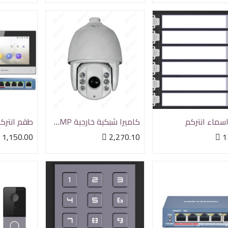
سماء انتركم
كاميرا شبكية خارجية PTZ 2MP مع زوم 32X مع رؤية ليلية تصل الى150 متر

1,150.00

2,270.10

1