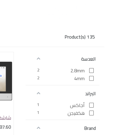
Product(s)
135
العدسة
2
2.8mm
2
4mm
البراند
أجاكس
1
هكفيجن
1
87.60
Brand