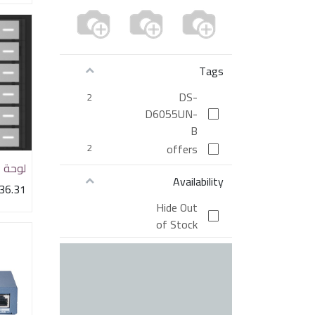
Tags
DS-
2
D6055UN-
B
2
offers
لوحة ا
Availability
36.31
Hide Out
of Stock