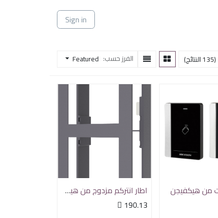
ي
Sign in
الفرز حسب:
Featured
(135 النتائج)
ت من هيكفيجن
اطار انتركم مزدوج من هيكفيجن

190.13