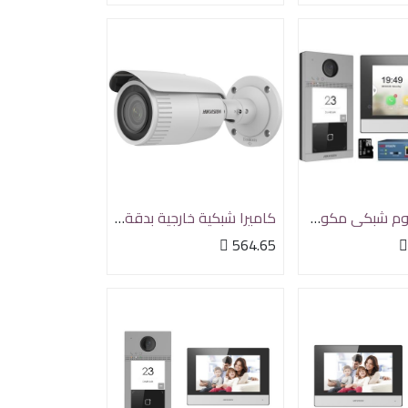
طقم انتركوم شبكي مكون من شاشة داخلية وجرس مع سويتش POE
كاميرا شبكية خارجية بدقة 5 ميجا بيكسل مع رؤية ليلية مع عدسة متغيرة 2.8mm-12mm

564.65