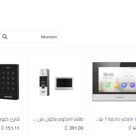
الرئسيه
من نحن
خدماتنا
الدعم الفن
شاشة انتركم داخلية 7 بوصه IP سلكية ولاسلكية هيكفيجن
طقم انتركوم يتكون من شاشة وجرس خارجي
قارئ كرو

151.11

391.00

4