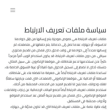
سياسة ملفات تعريف الارتباط
ملفات تعريف الارتباط هي نصوص موجزة يتم إرسالها من قِبَل خوادمنا
لحاسوبك أو جهازك عندما تصل إلى خدماتنا. يتم حفظها في متصفحك ثم
إرسالها مجدداً إلى خوادمنا في وقت لاحق حتى نتمكن من تقديم محتوى
سياقي. من دون ملفات تعريف الارتباط، قد يكون استخدام الويب أمراً مزعجاً
كثيراً. نحن نستخدمها لدعم نشاطاتك في موقعنا الإلكترون. على سبيل المثال،
جلستك (حتى لا تضطر إلى تسجيل الدخول مرة ثانية) أو عربة التسوق الخاصة بك.
تساعدنا ملفات تعريف الارتباط أيضاً على معرفة ما تفضله بناء على نشاطاتك
السابقة أو الحالية على موقعنا الإلكتروني (الصفحات التي قمت بزيارتها سابقاً)
لغتك ودولتك، مما يتيح لنا تقديم المزيد من الخدمات المحسّنة من أجلك.
نستخدم ملفات تعريف الارتباط أيضاً لجمع البيانات الإجمالية عن زيارات وتفاعلات
الموقع الإلكتروني حتى نتمكن من تقديم تجربة أفضل عند استخدام الموقع
وأدوات محسّنة في المستقبل.
إليك نظرة عامة على ملفات تعريف الارتباط التي قد تكون مخزّنة في جهازك