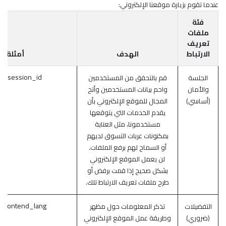
عندما تقوم بزيارة موقعنا الإلكتروني:
فئة
ملفات
تعريف
الارتباط
الهدف
أمثلة
session_id (أودو)
الجلسة
قم بالتحقق من المستخدمين
والأمان
واحم بيانات المستخدمين وأتح
(أساسي)
المجال للموقع الإلكتروني بأن
يقدم الخدمات التي يتوقعها
مستخدمونا، مثل العناية
بمكنونات عربات التسوق لديهم
أو السماح لهم برفع الملفات.
لن يعمل الموقع الإلكتروني
بشكل صحيح إذا قمت برفض أو
طرح ملفات تعريف الارتباط تلك.
frontend_lang (أودو)
التفضيلات
تذكر المعلومات حول مظهر
(ضروري)
وطريقة عمل الموقع الإلكتروني