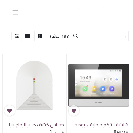
(198 النتائج)
شاشة انتركم داخلية 7 بوصه IP سلكية ولاسلكية هيكفيجن
حساس كشف كسر الزجاج بارادوكس DG457

178.56

487.60