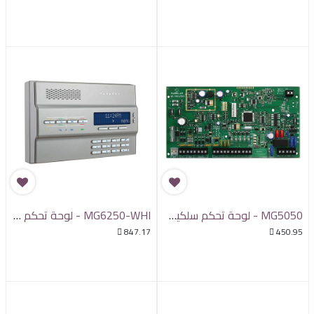
MG5050 - لوحة تحكم سلكية ولاسلكية من بارادوكس
MG6250-WHI - لوحة تحكم رئيسية بارادوكس

847.17

450.95