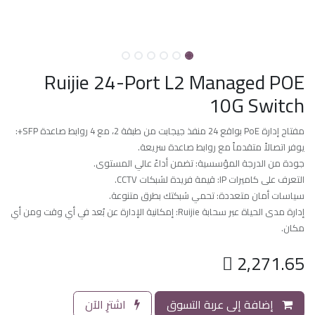
Ruijie 24-Port L2 Managed POE
10G Switch
مفتاح إدارة PoE بواقع 24 منفذ جيجابت من طبقة 2، مع 4 روابط صاعدة SFP+:
يوفر اتصالاً متقدماً مع روابط صاعدة سريعة.
جودة من الدرجة المؤسسية: تضمن أداءً عالي المستوى.
التعرف على كاميرات IP: قيمة فريدة لشبكات CCTV.
سياسات أمان متعددة: تحمي شبكتك بطرق متنوعة.
إدارة مدى الحياة عبر سحابة Ruijie: إمكانية الإدارة عن بُعد في أي وقت ومن أي
مكان.

2,271.65
إضافة إلى عربة التسوق
اشترِ الآن