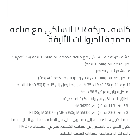
كاشف حركة PIR لاسلكي مع مناعة
مدمجة للحيوانات الأليفة
كاشف حركة PIR لاسلكي مع مناعة مدمجة للحيوانات الأليفة (18 كجم/40
رطل مناعة للحيوانات الأليفة)
مستشعر ثنائي العنصر
محصن ضد الحيوانات التي يصل وزنها إلى 18 كجم (40 رطلاً)
11 م × 11 م (35 قدمًا × 35 قدمًا) وما يصل إلى 15 مترًا (50 قدمًا) للحزم
المركزية بزاوية عرض 88.5 درجة
النطاق اللاسلكي في بيئة سكنية نموذجية:
- 35 مترًا (115 قدمًا) مع MG6250؛
- 70 مترًا (230 قدمًا) مع MG5000 وMG5050 وMG5075 وRTX3
عندما يكون هناك حاجة إلى مستوى أعلى من المناعة، كما هو الحال عندما
تكون الحيوانات باستمرار في منطقة الكشف، فكر في استخدام PMD75
براءة اختراع معالجة الإشارات النبضية التلقائية