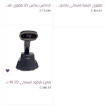
مقوي اشارة لاسلكي بارادوكس
اجاكس ريكس (2) مقوي اشارة لاسلكي

772.80

393.61
قارئ باركود لاسلكي CP-310i-W 2D

268.33