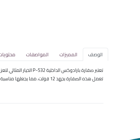
الوصف
المميزات
المواصفات
محتويات
تعتبر صفارة بارادوكس الداخلية P-532 الخيار المثالي لتعزيز أمان منزلك. تتميز بقوة صوت تصل إلى 110 ديسيبل، مما يجعلها فعالة في تنبيهك في حالة حدوث أي اختراق.
تعمل هذه الصفارة بجهد 12 فولت، مما يجعلها مناسبة للاستخدام الداخلي وتضمن لك حماية موثوقة.