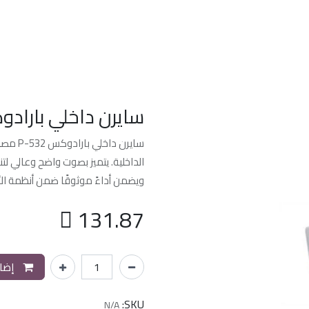
الرئسيه
من نحن
خدماتنا
الدعم الفن
سايرن داخلي بارادوكس 
سايرن د
الداخلية. يتميز بصوت واضح وعالي ل
ويضمن أداءً موثوقًا ضمن أنظمة الأ

131.87
إضاف
SKU:
N/A