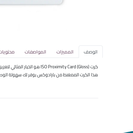
الوصف
المميزات
المواصفات
محتويات
كرت ISO Proximity Card (Gloss) هو الخيار المثالي لتعزيز أنظمة الأمان الخاصة بك. يتميز بتصميمه اللامع وجودته العالية، مما يجعله مناسبًا للاستخدام في مختلف البيئات.
هذا الكرت الممغنط من بارادوكس يوفر لك سهولة الوصول 