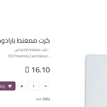
الرئسيه
من نحن
خدماتنا
الدعم الفن
كرت ممغنط بارادوكس 
- كرت ممغنط بارادوكس
- ISO Proximity Card (Gloss)

16.10
إضاف
SKU:
N/A