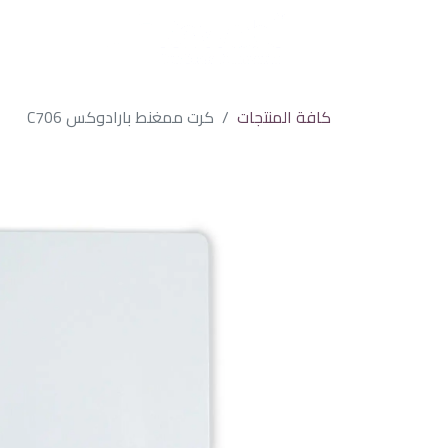
كافة المنتجات
كرت ممغنط بارادوكس C706