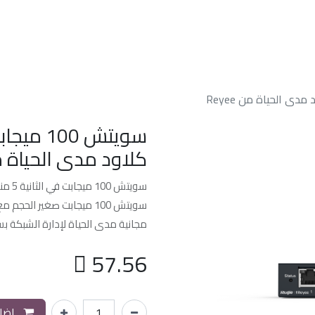
الرئسيه
من نحن
خدماتنا
الدعم الفن
كلاود مدى الحياة من ee
سويتش 100 ميجابت في الثانية 5 منافذ مع كلاود مدى الحياة من Reyee
مجانية مدى الحياة لإدارة الشبكة 

57.56
إضاف