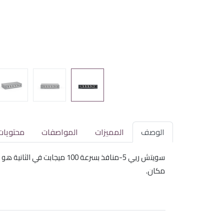
الوصف
المميزات
المواصفات
محتويات
سويتش ريي 5-منافذ بسرعة 0
مكان.