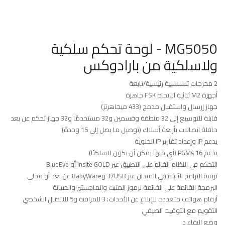
MG5050 - لوحة تحكم سلكية
ولاسلكية من بارادوكس
2 مخرجات تسلسلية رئيسية/تابعة
أجهزة M2 ثنائية الاتجاه FSK جاهزة
جهاز إرسال واستقبال مدمج (433 ميجاهرتز)
قابلة للتوسيع إلى 32 منطقة وقسمين و32 مستخدمًا و32 جهاز تحكم عن بعد
حافلة اتصالات بأربعة أسلاك (توصيل ما يصل إلى 15 وحدة)
يدعم IP وإعداد تقارير IP الخلوية
يدعم 16 PGMs (أي منها يمكن أن يكون لاسلكيًا)
التحكم في النظام القائم على التطبيق عبر Insite GOLD أو BlueEye
ترقية البرامج الثابتة في الميدان عبر 37USB وBabyWare عن بعد أو محلي
البرمجة القائمة على القائمة لرموز المثبت والماجستير والصيانة
أرقام هواتف متعددة للإبلاغ عن الأحداث: 3 للمراقبة و5 للاتصال الشخصي
التقويم مع التوقيت الصيفي
وضع البقاء د